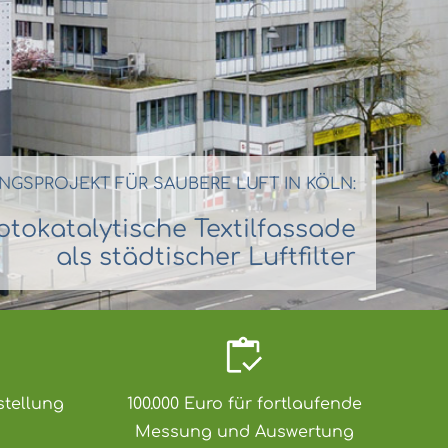
NGSPROJEKT FÜR SAUBERE LUFT IN KÖLN:
otokatalytische Textilfassade
als städtischer Luftfilter
stellung
100.000 Euro für fortlaufende
Messung und Auswertung