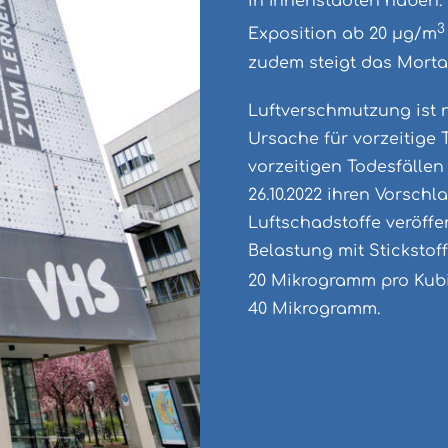
in Innenstädten haben. 
3
Exposition ab 20 μg/m
zudem steigt das Mortali
Luftverschmutzung ist 
Ursache für vorzeitige T
vorzeitigen Todesfälle
26.10.2022 ihren Vorschl
Luftschadstoffe veröffe
Belastung mit Stickstof
20 Mikrogramm pro Kubik
40 Mikrogramm.