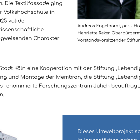
. Die Textilfassade ging
r Volkshochschule in
025 valide
Andreas Engelhardt, pers. Ha
wissenschaftliche
Henriette Reker, Oberbürgerme
wegweisenden Charakter
Vorstandsvorsitzender Stiftu
e Stadt Köln eine Kooperation mit der Stiftung „Lebe
lung und Montage der Membran, die Stiftung „Lebendi
s renommierte Forschungszentrum Jülich beauftragt. 
n.
Dieses Umweltprojekt sol