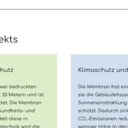
ekts
chutz
Klimaschutz un
zwei bedruckten
Die Membran hat ein
 20 Metern und ist
sie die Gebäudefass
ttet. Die Membran
Sonneneinstrahlung 
esundheits- und
schützt. Dadurch sin
elt diese in
CO₂-Emissionen reduz
technik wird die
weniger Hitze in de