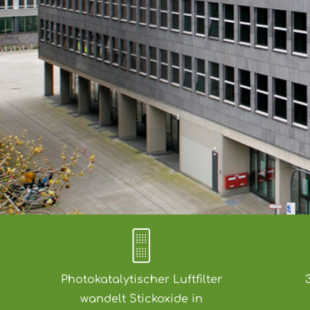
Photokatalytischer Luftfilter
wandelt Stickoxide in