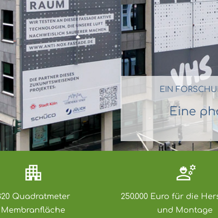
EIN FORSCHU
Eine ph
320 Quadratmeter
250.000 Euro für die Her
Membranfläche
und Montage